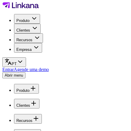
Produto
Clientes
Recursos
Empresa
PT
Entrar
Agende uma demo
Abrir menu
Produto
Clientes
Recursos