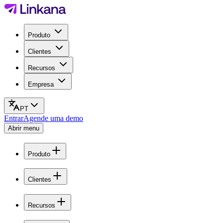
Produto
Clientes
Recursos
Empresa
PT
Entrar
Agende uma demo
Abrir menu
Produto
Clientes
Recursos