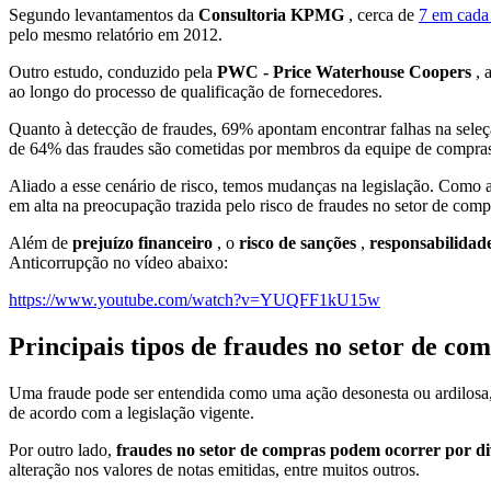
Segundo levantamentos da
Consultoria KPMG
, cerca de
7 em cada 
pelo mesmo relatório em 2012.
Outro estudo, conduzido pela
PWC - Price Waterhouse Coopers
, 
ao longo do processo de qualificação de fornecedores.
Quanto à detecção de fraudes, 69% apontam encontrar falhas na seleç
de 64% das fraudes são cometidas por membros da equipe de compras, 
Aliado a esse cenário de risco, temos mudanças na legislação. Como 
em alta na preocupação trazida pelo risco de fraudes no setor de com
Além de
prejuízo financeiro
, o
risco de sanções
,
responsabilidad
Anticorrupção no vídeo abaixo:
https://www.youtube.com/watch?v=YUQFF1kU15w
Principais tipos de fraudes no setor de co
Uma fraude pode ser entendida como uma ação desonesta ou ardilosa, 
de acordo com a legislação vigente.
Por outro lado,
fraudes no setor de compras podem ocorrer por di
alteração nos valores de notas emitidas, entre muitos outros.