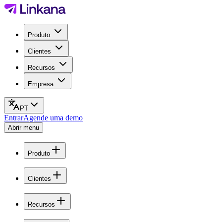
Produto
Clientes
Recursos
Empresa
PT
Entrar
Agende uma demo
Abrir menu
Produto
Clientes
Recursos