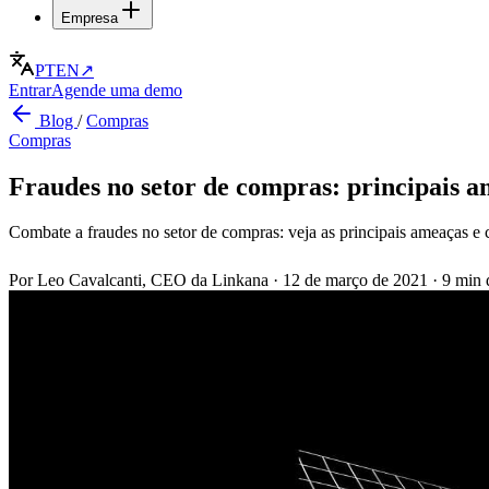
Empresa
PT
EN
↗
Entrar
Agende uma demo
Blog
/
Compras
Compras
Fraudes no setor de compras: principais a
Combate a fraudes no setor de compras: veja as principais ameaças e
Por Leo Cavalcanti, CEO da Linkana
·
12 de março de 2021
·
9 min d