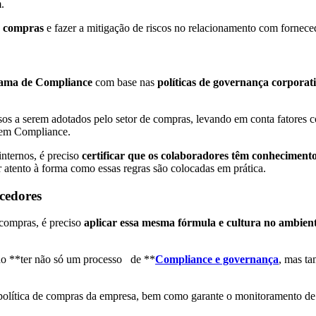
.
e compras
e fazer a mitigação de riscos no relacionamento com fornece
rama de Compliance
com base nas
políticas de governança corporat
s a serem adotados pelo setor de compras, levando em conta fatores com
em Compliance.
internos, é preciso
certificar que os colaboradores têm conhecimento
atento à forma como essas regras são colocadas em prática.
ecedores
 compras, é preciso
aplicar essa mesma fórmula e cultura no ambien
o **ter não só um processo de **
Compliance e governança
, mas ta
 política de compras da empresa, bem como garante o monitoramento de