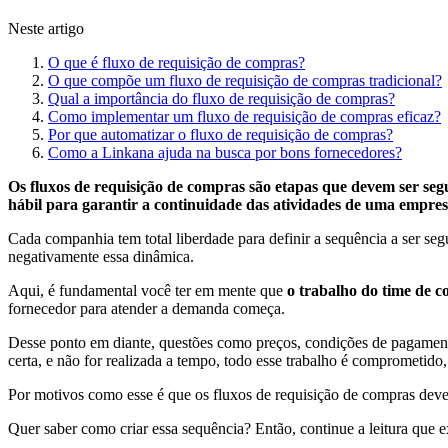
Neste artigo
O que é fluxo de requisição de compras?
O que compõe um fluxo de requisição de compras tradicional?
Qual a importância do fluxo de requisição de compras?
Como implementar um fluxo de requisição de compras eficaz?
Por que automatizar o fluxo de requisição de compras?
Como a Linkana ajuda na busca por bons fornecedores?
Os fluxos de requisição de compras são etapas que devem ser segu
hábil para garantir a continuidade das atividades de uma empres
Cada companhia tem total liberdade para definir a sequência a ser se
negativamente essa dinâmica.
Aqui, é fundamental você ter em mente que
o trabalho do time de 
fornecedor para atender a demanda começa.
Desse ponto em diante, questões como preços, condições de pagamento, q
certa, e não for realizada a tempo, todo esse trabalho é comprometido
Por motivos como esse é que os fluxos de requisição de compras devem
Quer saber como criar essa sequência? Então, continue a leitura que 