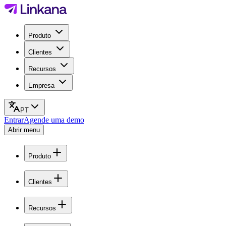
Produto
Clientes
Recursos
Empresa
PT
Entrar
Agende uma demo
Abrir menu
Produto
Clientes
Recursos