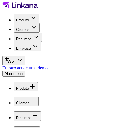
Produto
Clientes
Recursos
Empresa
PT
Entrar
Agende uma demo
Abrir menu
Produto
Clientes
Recursos