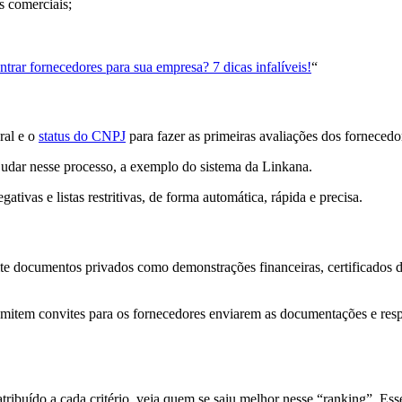
s comerciais;
rar fornecedores para sua empresa? 7 dicas infalíveis!
“
ral e o
status do CNPJ
para fazer as primeiras avaliações dos fornecedo
udar nesse processo, a exemplo do sistema da Linkana.
ativas e listas restritivas, de forma automática, rápida e precisa.
ite documentos privados como demonstrações financeiras, certificados de
mitem convites para os fornecedores enviarem as documentações e resp
tribuído a cada critério, veja quem se saiu melhor nesse “ranking”. Es