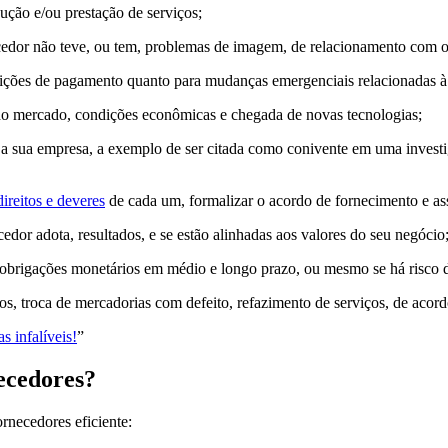
dução e/ou prestação de serviços;
cedor não teve, ou tem, problemas de imagem, de relacionamento com out
dições de pagamento quanto para mudanças emergenciais relacionadas à 
 do mercado, condições econômicas e chegada de novas tecnologias;
ra a sua empresa, a exemplo de ser citada como conivente em uma inves
direitos e deveres
de cada um, formalizar o acordo de fornecimento e as
edor adota, resultados, e se estão alinhadas aos valores do seu negócio
obrigações monetários em médio e longo prazo, ou mesmo se há risco d
os, troca de mercadorias com defeito, refazimento de serviços, de acor
 infalíveis!
”
necedores?
ornecedores eficiente: