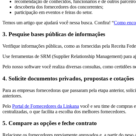
recomendação de conhecidos, funcionários e de outros parceiro
descoberta dos fornecedores dos concorrentes;
participação em eventos e feiras do setor.
Temos um artigo que ajudará você nessa busca. Confira! “
Como encont
3. Pesquise bases públicas de informações
Verifique informações públicas, como as fornecidas pela Receita Fede
Use ferramentas de SRM (Supplier Relationship Management) para aj
Pelo nosso software você realiza diversas consultas, como certidões neg
4. Solicite documentos privados, propostas e cotações
Para as empresas fornecedoras que passaram pela etapa anterior, solic
anteriores.
Pelo
Portal de Fornecedores da Linkana
você e seu time de compras e
centralizadas, o que facilita a escolha dos melhores fornecedores.
5. Compare as opções e feche contrato
Relacione os fornecedores previamente aprovados e, a partir do peso a