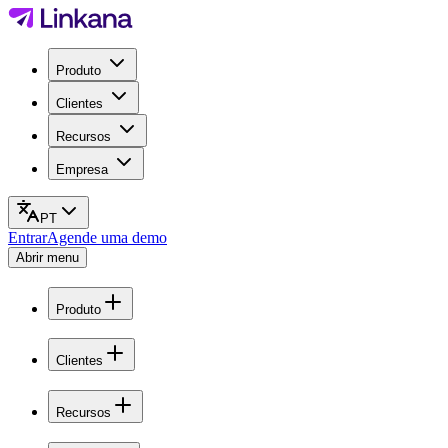
Produto
Clientes
Recursos
Empresa
PT
Entrar
Agende uma demo
Abrir menu
Produto
Clientes
Recursos